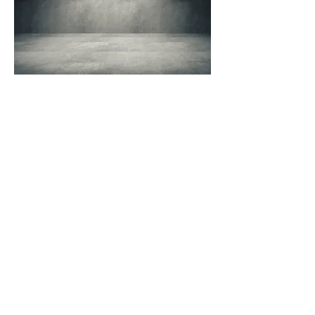
Sie haben einen Schadenfall oder ein
Bauvorhaben?
Gerne klären wir Ihr Anliegen unverbindlich
und zeigen Ihnen die nächsten Schritte auf.
Jetzt anrufen
E-Mail