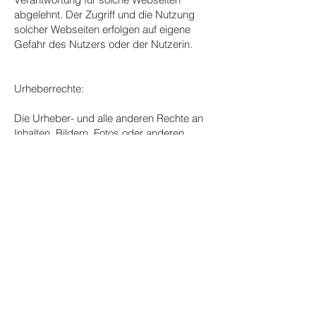
abgelehnt. Der Zugriff und die Nutzung
solcher Webseiten erfolgen auf eigene
Gefahr des Nutzers oder der Nutzerin.
Urheberrechte:
Die Urheber- und alle anderen Rechte an
Inhalten, Bildern, Fotos oder anderen
Dateien auf der Website gehören
ausschliesslich der Firma BSK | Bau- &
Schadenmanagement Keller GmbH oder
den speziell genannten Rechtsinhabern.
Für die Reproduktion jeglicher Elemente ist
die schriftliche Zustimmung der
Urheberrechtsträger im Voraus
einzuholen.